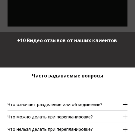
+10 Видео отзывов от наших клиентов
Часто задаваемые вопросы
Что означает разделение или объединение?
Когда площадь позволяет из одной квартиры сделали
Что можно делать при перепланировке?
2 квартиры. По нормативу в каждой жилой комнате и
разделять большую жилую комнату на два жилых
кухне должно быть окно (естественный свет).
Что нельзя делать при перепланировке?
сносить стену между залом и кухней
2 квартиры объединили в одну. Как правило один из