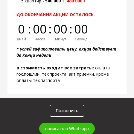
5 квартир -
54
0 000 ₸
480 000 ₸
ДО ОКОНЧАНИЯ АКЦИИ ОСТАЛОСЬ:
0
:
0
0
:
0
0
:
0
0
Дней
Часов
Минут
Секунд
*
успей зафиксировать цену, акция действует
до конца недели
в стоимость входит все затраты:
оплата
гос.пошлин, тех.проекта, акт приемки, кроме
оплаты тех.паспорта
Позвонить
написать в Whatsapp